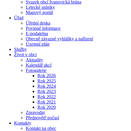
Svazek obcí Ivanovická brána
Letecké snímky
Mapový portál
Úřad
Úřední deska
Povinné informace
E-podatelna
Obecně závazné vyhlášky a nařízení
Územní plán
Služby
Život v obci
Aktuality
Kalendář akcí
Fotogalerie
Rok 2026
Rok 2025
Rok 2024
Rok 2023
Rok 2022
Rok 2021
Rok 2020
Zpravodaj
Předpověď počasí
Kontakty
Kontakt na obec