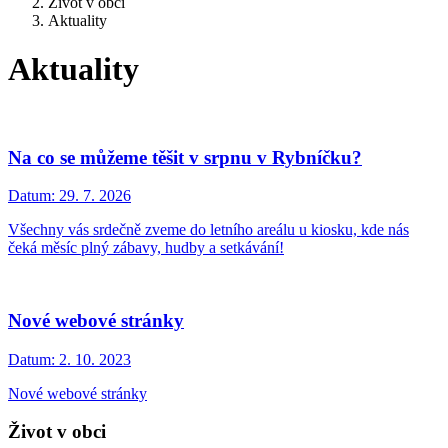
Život v obci
Aktuality
Aktuality
Na co se můžeme těšit v srpnu v Rybníčku?
Datum:
29. 7. 2026
Všechny vás srdečně zveme do letního areálu u kiosku, kde nás
čeká měsíc plný zábavy, hudby a setkávání!
Nové webové stránky
Datum:
2. 10. 2023
Nové webové stránky
Život v obci