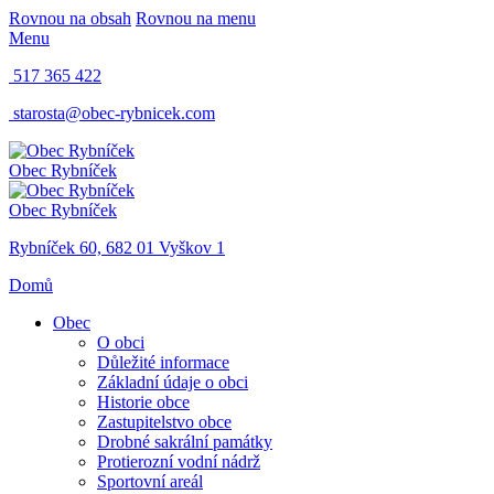
Rovnou na obsah
Rovnou na menu
Menu
517 365 422
starosta@obec-rybnicek.com
Obec Rybníček
Obec Rybníček
Rybníček 60, 682 01 Vyškov 1
Domů
Obec
O obci
Důležité informace
Základní údaje o obci
Historie obce
Zastupitelstvo obce
Drobné sakrální památky
Protierozní vodní nádrž
Sportovní areál