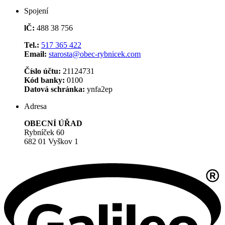
Spojení
lČ:
488 38 756
Tel.:
517 365 422
Email:
starosta@obec-rybnicek.com
Číslo účtu:
21124731
Kód banky:
0100
Datová schránka:
ynfa2ep
Adresa
OBECNÍ ÚŘAD
Rybníček 60
682 01 Vyškov 1