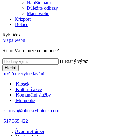
Napište nám
Důležité odkazy
Mapa webu
Krizport
Dotace
Rybníček
Mapa webu
S čím Vám můžeme pomoci?
Hledaný výraz
Hledat
rozšířené vyhledávání
Kiosek
Kulturní akce
Komunální služby
Munipolis
starosta@obec-rybnicek.com
517 365 422
Úvodní stránka