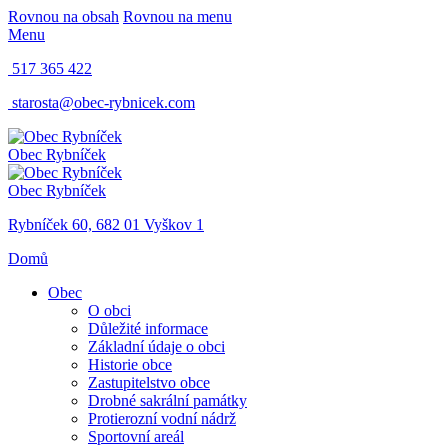
Rovnou na obsah
Rovnou na menu
Menu
517 365 422
starosta@obec-rybnicek.com
Obec Rybníček
Obec Rybníček
Rybníček 60, 682 01 Vyškov 1
Domů
Obec
O obci
Důležité informace
Základní údaje o obci
Historie obce
Zastupitelstvo obce
Drobné sakrální památky
Protierozní vodní nádrž
Sportovní areál