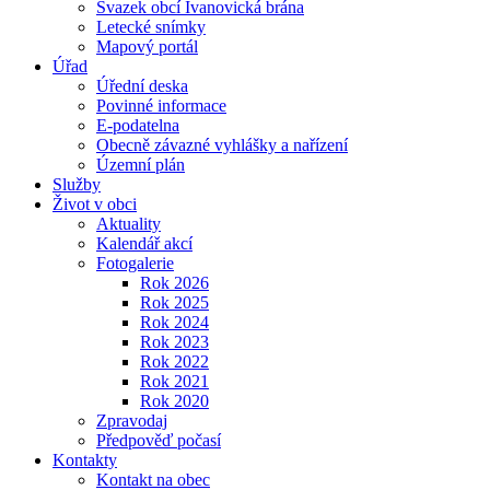
Svazek obcí Ivanovická brána
Letecké snímky
Mapový portál
Úřad
Úřední deska
Povinné informace
E-podatelna
Obecně závazné vyhlášky a nařízení
Územní plán
Služby
Život v obci
Aktuality
Kalendář akcí
Fotogalerie
Rok 2026
Rok 2025
Rok 2024
Rok 2023
Rok 2022
Rok 2021
Rok 2020
Zpravodaj
Předpověď počasí
Kontakty
Kontakt na obec